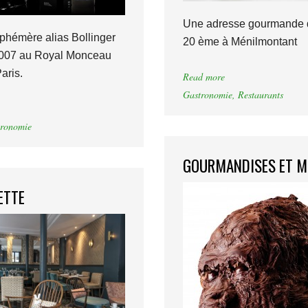
Une adresse gourmande 
phémère alias Bollinger
20 ème à Ménilmontant
 007 au Royal Monceau
aris.
Read more
Gastronomie
,
Restaurants
ronomie
GOURMANDISES ET M
ETTE