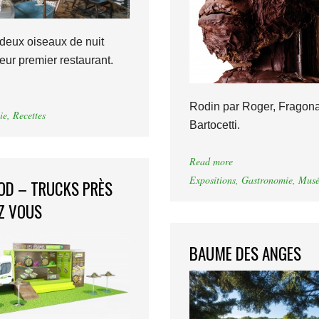
deux oiseaux de nuit
eur premier restaurant.
Rodin par Roger, Fragona
ie
,
Recettes
Bartocetti.
Read more
Expositions
,
Gastronomie
,
Musé
OD – TRUCKS PRÈS
Z VOUS
BAUME DES ANGES