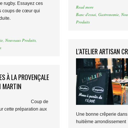
e rugby. Essayez ces
Read more
 coups de cœur qui
Banc d'essai
,
Gastronomie
,
Nou
duite.
Produits
ie
,
Nouveaux Produits
,
s
L’ATELIER ARTISAN C
S À LA PROVENÇALE
N MARTIN
Coup de
r cette préparation aux
Une bonne crêperie dans 
huitième arrondissement