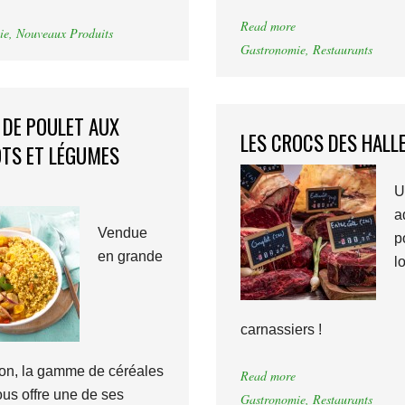
Read more
ie
,
Nouveaux Produits
Gastronomie
,
Restaurants
 DE POULET AUX
LES CROCS DES HALL
TS ET LÉGUMES
U
a
Vendue
p
en grande
l
carnassiers !
tion, la gamme de céréales
Read more
ous offre une de ses
Gastronomie
,
Restaurants