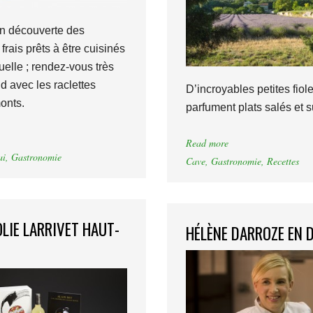
n découverte des
rais prêts à être cuisinés
elle ; rendez-vous très
 avec les raclettes
D’incroyables petites fiol
onts.
parfument plats salés et s
Read more
ai
,
Gastronomie
Cave
,
Gastronomie
,
Recettes
LIE LARRIVET HAUT-
HÉLÈNE DARROZE EN 