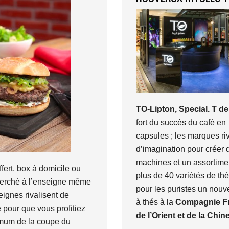
TO-Lipton, Special. T d
fort du succès du café en
capsules ; les marques riv
d’imagination pour créer 
machines et un assortime
fert, box à domicile ou
plus de 40 variétés de thé
erché à l’enseigne même
pour les puristes un nouv
eignes rivalisent de
à thés à la
Compagnie F
é pour que vous profitiez
de l’Orient et de la Chin
mum de la coupe du