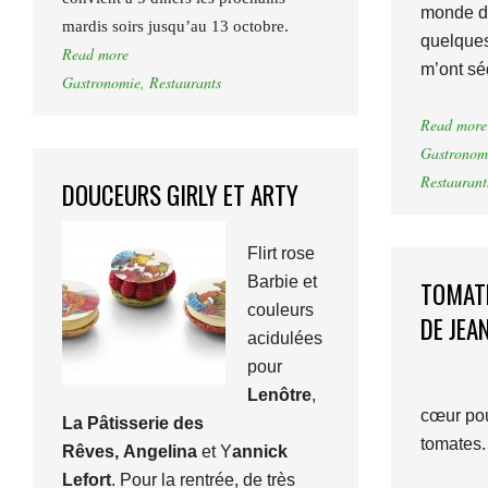
monde d
mardis soirs jusqu’au 13 octobre.
quelques
Read more
m’ont sé
Gastronomie
,
Restaurants
Read more
Gastronom
Restaurant
DOUCEURS GIRLY ET ARTY
Flirt rose
Barbie et
TOMATE
couleurs
DE JEA
acidulées
pour
Lenôtre
,
cœur pou
La Pâtisserie des
tomates.
Rêves,
Angelina
et Y
annick
Lefort
. Pour la rentrée, de très