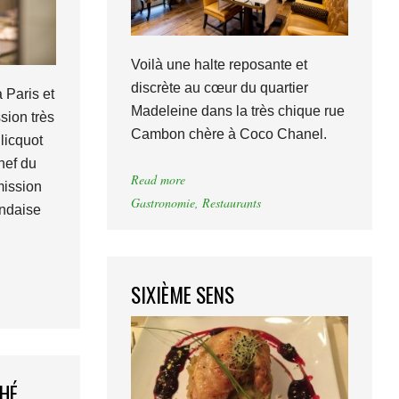
Voilà une halte reposante et
discrète au cœur du quartier
 Paris et
Madeleine dans la très chique rue
sion très
Cambon chère à Coco Chanel.
licquot
hef du
Read more
mission
Gastronomie
,
Restaurants
andaise
SIXIÈME SENS
HÉ