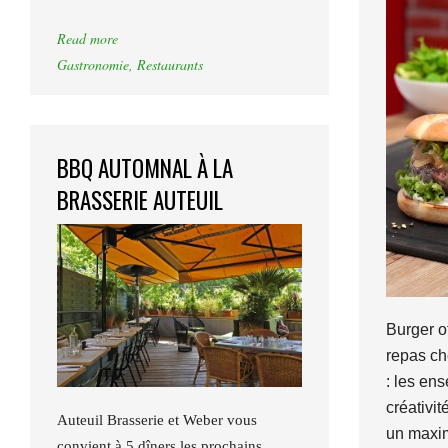
Read more
Gastronomie
,
Restaurants
BBQ AUTOMNAL À LA
BRASSERIE AUTEUIL
Burger of
repas ch
: les ens
créativit
Auteuil Brasserie et Weber vous
un maxi
convient à 5 dîners les prochains