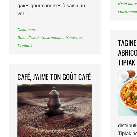
Read more
gaies gourmandises à saisir au
Gastronom
vol.
Read more
Banc d'essai
,
Gastronomie
,
Nouveaux
TAGINE
Produits
ABRICO
TIPIAK
CAFÉ, J’AIME TON GOÛT CAFÉ
distribu
Tipiak n