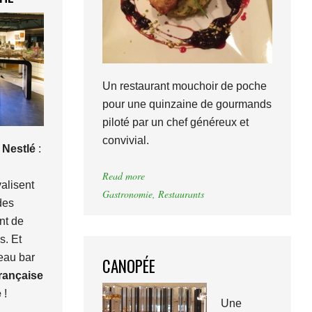
Un restaurant mouchoir de poche
pour une quinzaine de gourmands
piloté par un chef généreux et
convivial.
e Nestlé
:
Read more
alisent
Gastronomie
,
Restaurants
des
nt de
s. Et
eau bar
CANOPÉE
rançaise
e
!
Une