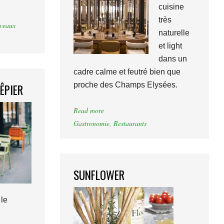
cuisine
très
veaux
naturelle
et light
dans un
cadre calme et feutré bien que
proche des Champs Elysées.
RÊPIER
Read more
Gastronomie
,
Restaurants
SUNFLOWER
le