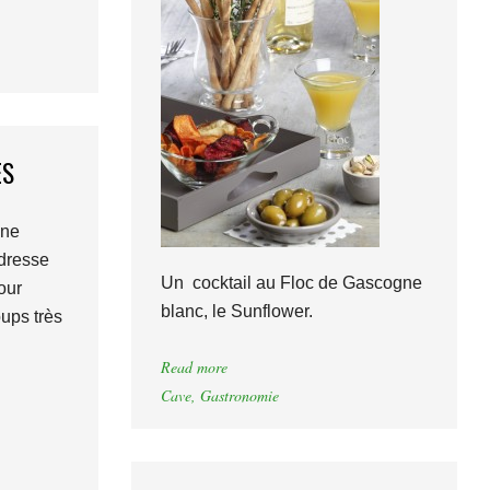
ES
ne
dresse
Un cocktail au Floc de Gascogne
our
blanc, le Sunflower.
oups très
Read more
Cave
,
Gastronomie