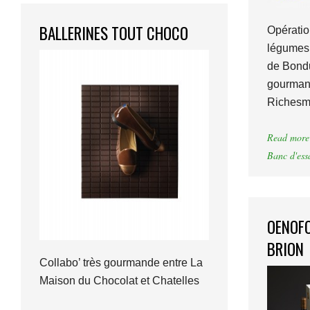
BALLERINES TOUT CHOCO
Opératio
légumes f
de Bondu
gourmand
Richesm
Read more
Banc d'ess
OENOFO
BRION
Collabo’ très gourmande entre La
Maison du Chocolat et Chatelles