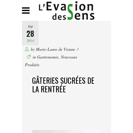
Sep
28
2014
by
Marie-Laure de Vienne
in
Gastronomie
,
Nouveaux
Produits
GÂTERIES SUCRÉES DE
LA RENTRÉE