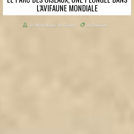
L’AVIFAUNE MONDIALE
by
Marie-Laure de Vienne
in
Tourisme