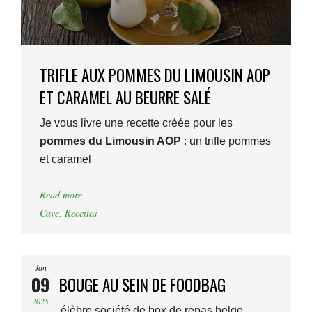
TRIFLE AUX POMMES DU LIMOUSIN AOP
ET CARAMEL AU BEURRE SALÉ
Je vous livre une recette créée pour les
pommes du Limousin AOP
: un trifle pommes
et caramel
Read more
Cave
,
Recettes
Jan
09
CA BOUGE AU SEIN DE FOODBAG
2025
La célèbre société de box de repas belge,