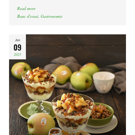
Read more
Banc d'essai
,
Gastronomie
Jan
09
2025