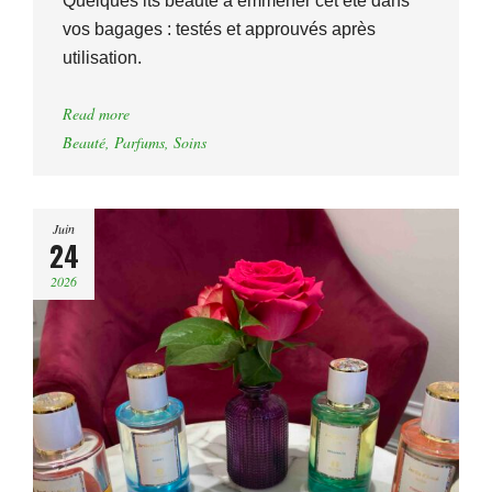
Quelques its beauté à emmener cet été dans
vos bagages : testés et approuvés après
utilisation.
Read more
Beauté
,
Parfums
,
Soins
Juin
24
2026