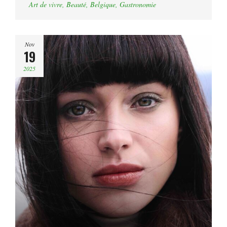
Art de vivre
,
Beauté
,
Belgique
,
Gastronomie
Nov
19
2025