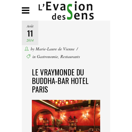
Août
11
2014
by
Marie-Laure de Vienne
in
Gastronomie
,
Restaurants
LE VRAYMONDE DU
BUDDHA-BAR HOTEL
PARIS