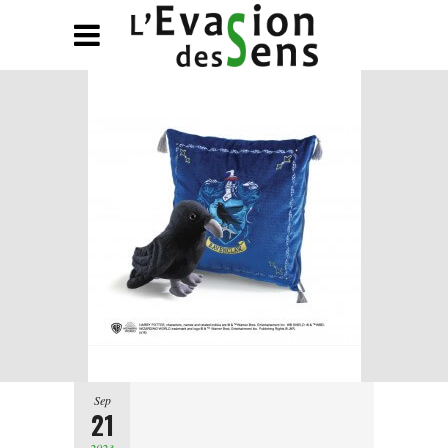
Sep
21