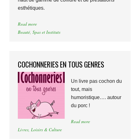
esthétiques.
Read more
Beauté
,
Spas et Instituts
COCHONNERIES EN TOUS GENRES
Un livre pas cochon du
tout, mais
humoristique…. autour
du porc !
Read more
Livres
,
Loisirs & Culture