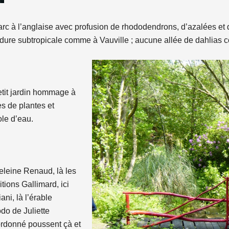
rc à l’anglaise avec profusion de rhododendrons, d’azalées e
ure subtropicale comme à Vauville ; aucune allée de dahlias 
etit jardin hommage à
es de plantes et
ole d’eau.
eleine Renaud, là les
tions Gallimard, ici
ni, là l’érable
do de Juliette
rdonné poussent çà et