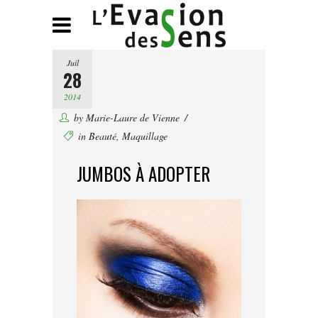
Juil
28
2014
by
Marie-Laure de Vienne
in
Beauté
,
Maquillage
JUMBOS À ADOPTER