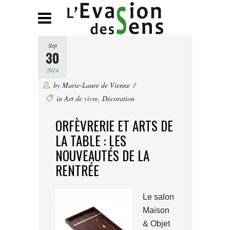
Sep
30
2014
by
Marie-Laure de Vienne
in
Art de vivre
,
Décoration
ORFÈVRERIE ET ARTS DE
LA TABLE : LES
NOUVEAUTÉS DE LA
RENTRÉE
Le salon
Maison
& Objet