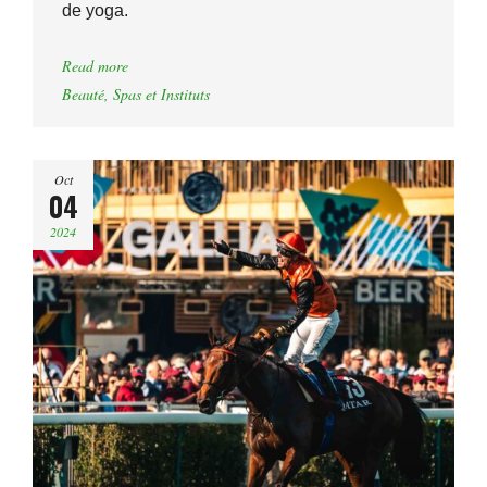
de yoga.
Read more
Beauté
,
Spas et Instituts
Oct
04
2024