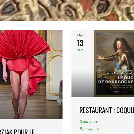
Mar
13
2025
RESTAURANT : COQU
Read more
Restaurants
RZIAK POUR LE