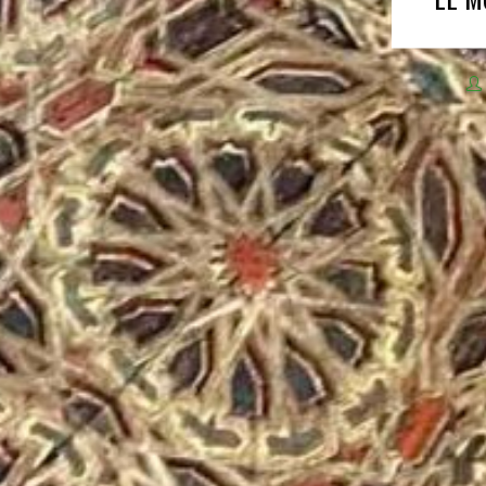
by
Marie-Laure de Vienne
in
Musées