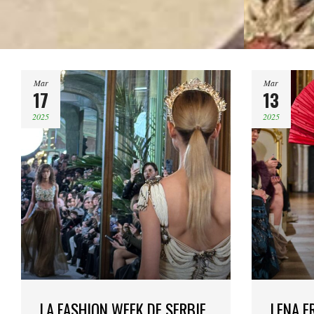
Mar
Mar
17
13
2025
2025
LA FASHION WEEK DE SERBIE
LENA E