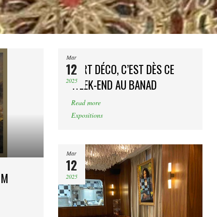
Mar
12
L’ART DÉCO, C’EST DÈS CE
2025
WEEK-END AU BANAD
Read more
Expositions
Mar
12
UM
2025