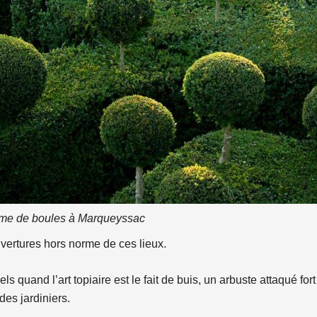
orme de boules à Marqueyssac
uvertures hors norme de ces lieux.
s quand l’art topiaire est le fait de buis, un arbuste attaqué for
des jardiniers.