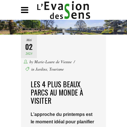
Mai
02
2023
by
Marie-Laure de Vienne
in
Jardins
,
Tourisme
LES 4 PLUS BEAUX
PARCS AU MONDE À
VISITER
L’approche du printemps est
le moment idéal pour planifier