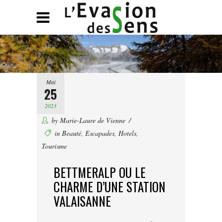
Mai
25
2023
by
Marie-Laure de Vienne
in
Beauté
,
Escapades
,
Hotels
,
Tourisme
BETTMERALP OU LE
CHARME D’UNE STATION
VALAISANNE