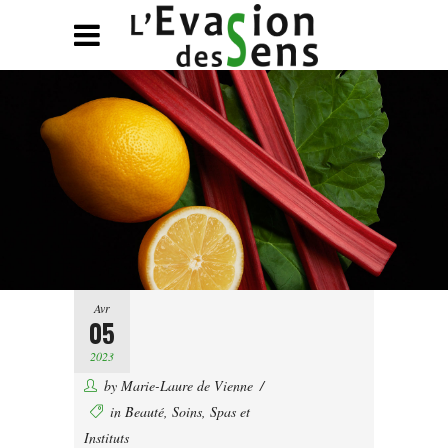
Avr
05
2023
by
Marie-Laure de Vienne
in
Beauté
,
Soins
,
Spas et
Instituts