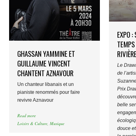
EXPO :
TEMPS
GHASSAN YAMMINE ET
RIVIÈR
GUILLAUME VINCENT
Le Drawi
CHANTENT AZNAVOUR
de l’arti
Suzanne 
Un chanteur libanais et un
Prix Dra
pianiste renommés pour faire
découvre
revivre Aznavour
belle sen
engageme
Read more
écologiq
Loisirs & Culture
,
Musique
douce et