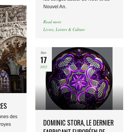
Nouvel An.
Read more
Livres
,
Loisirs & Culture
Nov
17
2023
RES
unes des
DOMINIC STORA, LE DERNIER
Troyes