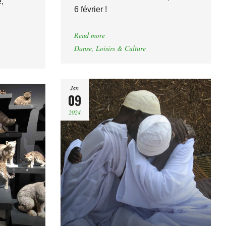
,
6 février !
Read more
Danse
,
Loisirs & Culture
Jan
09
2024