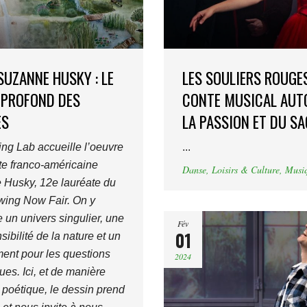
 SUZANNE HUSKY : LE
LES SOULIERS ROUGES
 PROFOND DES
CONTE MUSICAL AUT
ES
LA PASSION ET DU SA
ng Lab accueille l’oeuvre
...
ste franco-américaine
Danse
,
Loisirs & Culture
,
Musi
Husky, 12e lauréate du
wing Now Fair. On y
 un univers singulier, une
Fév
01
sibilité de la nature et un
nt pour les questions
2024
ues. Ici, et de manière
 poétique, le dessin prend