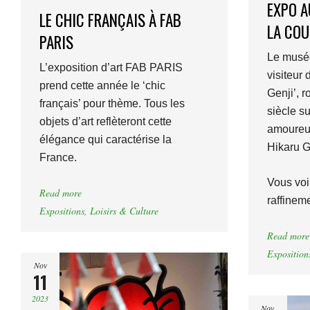
EXPO A
LE CHIC FRANÇAIS À FAB
LA COU
PARIS
Le musée
L’exposition d’art FAB PARIS
visiteur 
prend cette année le ‘chic
Genji’, 
français’ pour thème. Tous les
siècle su
objets d’art reflèteront cette
amoureus
élégance qui caractérise la
Hikaru G
France.
Vous voil
Read more
raffinem
Expositions
,
Loisirs & Culture
Read more
Exposition
Nov
11
2023
Nov