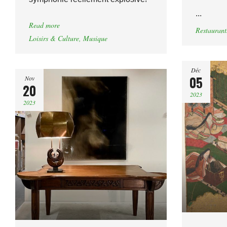
...
Read more
Restaurant
Loisirs & Culture
,
Musique
Déc
05
Nov
20
2023
2023