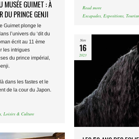
U MUSÉE GUIMET : À
Read more
R DU PRINCE GENJI
Escapades
,
Expositions
,
Touris
 Guimet plonge le
dans l’univers du ‘dit du
Nov
roman écrit au 11 ème
16
r les intrigues
2023
es du prince impérial,
enji.
à dans les fastes et le
ent de la cour du Japon.
s
,
Loisirs & Culture