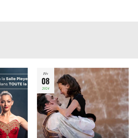
Fév
08
2024