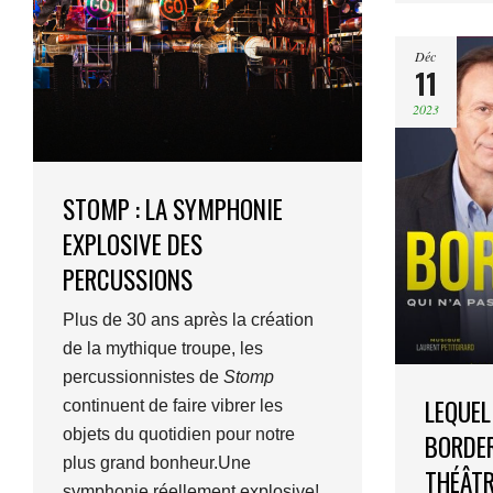
Déc
11
2023
STOMP : LA SYMPHONIE
EXPLOSIVE DES
PERCUSSIONS
Plus de 30 ans après la création
de la mythique troupe, les
percussionnistes de
Stomp
LEQUEL
continuent de faire vibrer les
objets du quotidien pour notre
BORDER
plus grand bonheur.Une
THÉÂTR
symphonie réellement explosive!