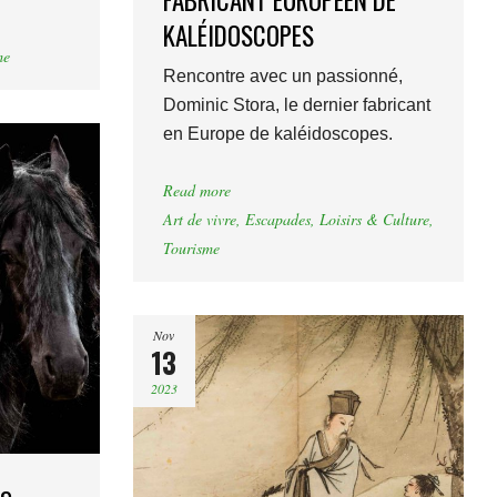
FABRICANT EUROPÉEN DE
KALÉIDOSCOPES
me
Rencontre avec un passionné,
Dominic Stora, le dernier fabricant
en Europe de kaléidoscopes.
Read more
Art de vivre
,
Escapades
,
Loisirs & Culture
,
Tourisme
Nov
13
2023