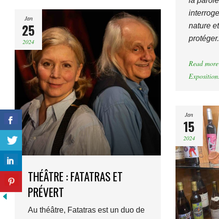
la parole
interroge
Jan
25
nature et
protéger.
2024
Read more
Exposition
Jan
15
2024
THÉÂTRE : FATATRAS ET
PRÉVERT
Au théâtre, Fatatras est un duo de