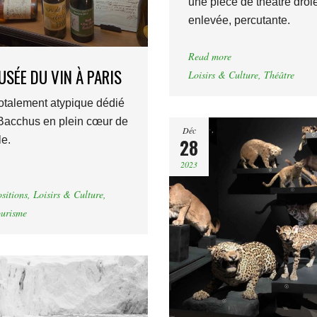
une pièce de théâtre drôle
enlevée, percutante.
Read more
USÉE DU VIN À PARIS
Loisirs & Culture
,
Théâtre
totalement atypique dédié
Bacchus en plein cœur de
Déc
le.
28
2023
sitions
,
Loisirs & Culture
,
urisme