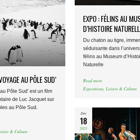
EXPO : FÉLINS AU M
D’HISTOIRE NATURELL
Du chaton au tigre, imme
séduisante dans l’univers
félins au Museum d’Histo
Naturelle
 ‘VOYAGE AU PÔLE SUD’
Read more
Expositions
,
Loisirs & Culture
au Pôle Sud’ est un film
aire de Luc Jacquet sur
ples au Pôle Sud.
Déc
18
2023
oisirs & Culture