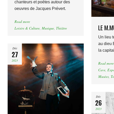
chanteurs et poètes autour des
oeuvres de Jacques Prévert.
Read more
LE M.M
Loisirs & Culture
,
Musique
,
Théâtre
Un lieu 
au dieu 
Déc
la capita
27
2023
Read more
Cave
,
Expo
Musées
,
To
Déc
26
2023