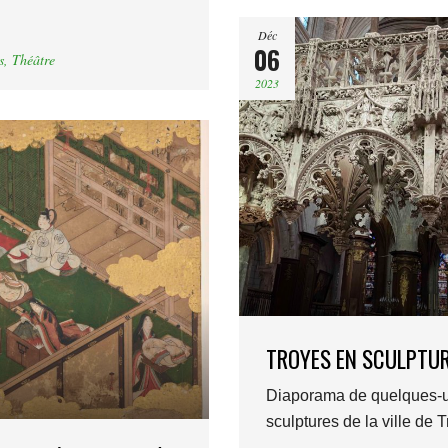
Déc
06
s
,
Théâtre
2023
TROYES EN SCULPTU
Diaporama de quelques-
sculptures de la ville de 