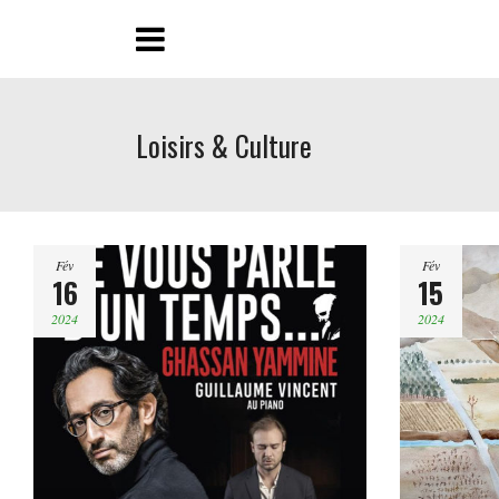
Loisirs & Culture
Fév
Fév
16
15
2024
2024