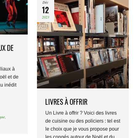
Déc
12
2023
UX DE
liaux à
oël et de
u inédit
LIVRES À OFFRIR
Un Livre à offrir ? Voici des livres
que
,
de cuisine ou des policiers : tel est
le choix que je vous propose pour
les congés autour de Noël et du