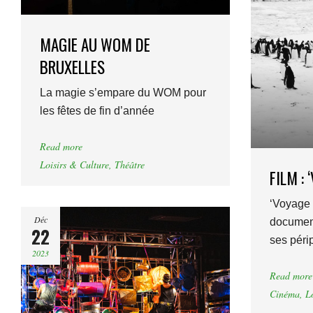
MAGIE AU WOM DE
BRUXELLES
La magie s’empare du WOM pour
les fêtes de fin d’année
Read more
Loisirs & Culture
,
Théâtre
FILM :
‘Voyage 
Déc
document
22
ses péri
2023
Read more
Cinéma
,
L