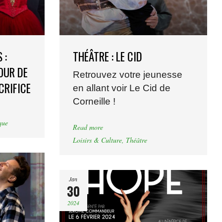
 :
THÉÂTRE : LE CID
OUR DE
Retrouvez votre jeunesse
CRIFICE
en allant voir Le Cid de
Corneille !
que
Read more
Loisirs & Culture
,
Théâtre
Jan
30
2024