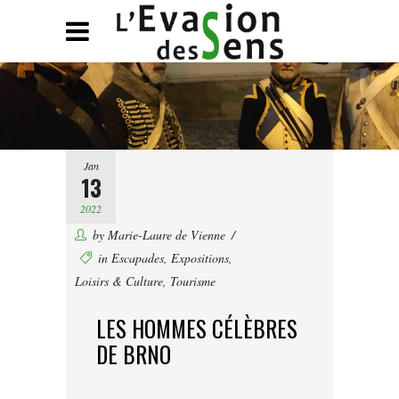
Jan
13
2022
by
Marie-Laure de Vienne
in
Escapades
,
Expositions
,
Loisirs & Culture
,
Tourisme
LES HOMMES CÉLÈBRES
DE BRNO