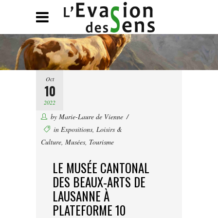
Oct
10
2022
by
Marie-Laure de Vienne
in
Expositions
,
Loisirs &
Culture
,
Musées
,
Tourisme
LE MUSÉE CANTONAL
DES BEAUX-ARTS DE
LAUSANNE À
PLATEFORME 10