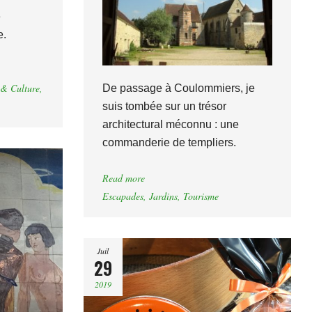
e
e.
 & Culture
,
De passage à Coulommiers, je
suis tombée sur un trésor
architectural méconnu : une
commanderie de templiers.
Read more
Escapades
,
Jardins
,
Tourisme
Juil
29
2019