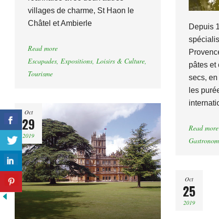
villages de charme, St Haon le
Châtel et Ambierle
Depuis 1
spéciali
Read more
Provence
Escapades
,
Expositions
,
Loisirs & Culture
,
pâtes et 
Tourisme
secs, en
les puré
internati
Oct
29
Read more
2019
Gastronom
Oct
25
2019