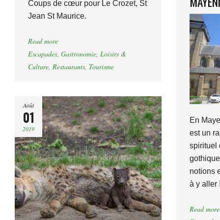
MAYEN
Coups de cœur pour Le Crozet, St
Jean St Maurice.
Read more
Escapades
,
Gastronomie
,
Loisirs &
Culture
,
Restaurants
,
Tourisme
Août
01
En Mayen
2019
est un ra
spiritue
gothique
notions e
à y aller 
Read more