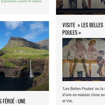
,
Expositions
,
Loisirs & Culture
,
VISITE » LES BELLES
POULES »
‘Les Belles Poules’ ou la 
d’une ex-maison close av
S FÉROÉ : UNE
et Vie.