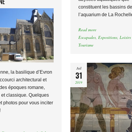
NE
constituent les bassins d
l’aquarium de La Rochell
Read more
Escapades
,
Expositions
,
Loisirs
Tourisme
Juil
ne, la basilique d’Evron
31
ccourci architectural et
2019
l des époques romane,
 et classique. Quelques
t photos pour vous inciter
!