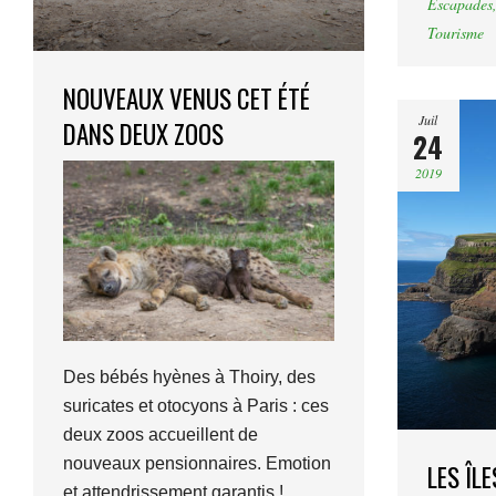
Escapades
Tourisme
NOUVEAUX VENUS CET ÉTÉ
Juil
DANS DEUX ZOOS
24
2019
Des bébés hyènes à Thoiry, des
suricates et otocyons à Paris : ces
deux zoos accueillent de
nouveaux pensionnaires. Emotion
LES ÎLE
et attendrissement garantis !