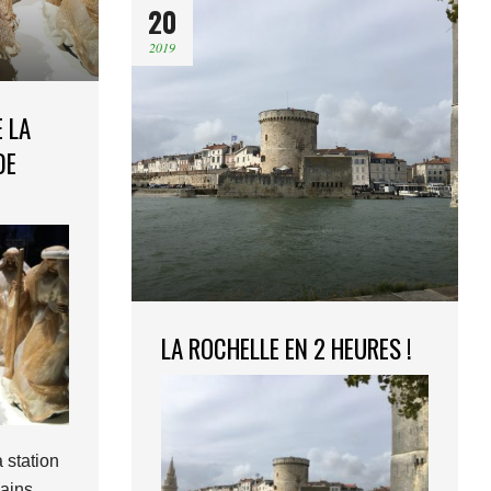
20
2019
E LA
DE
LA ROCHELLE EN 2 HEURES !
 station
ains