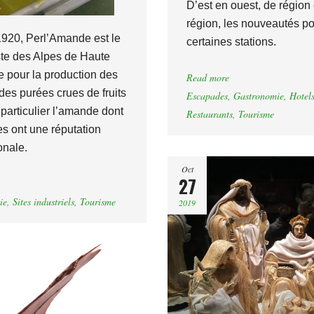
D’est en ouest, de région
région, les nouveautés p
920, Perl’Amande est le
certaines stations.
ste des Alpes de Haute
 pour la production des
Read more
des purées crues de fruits
Escapades
,
Gastronomie
,
Hotel
 particulier l’amande dont
Restaurants
,
Tourisme
es ont une réputation
onale.
Oct
27
ie
,
Sites industriels
,
Tourisme
2019