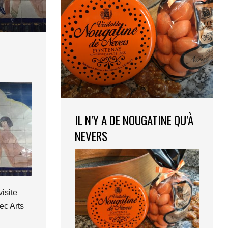
IL N’Y A DE NOUGATINE QU’À
NEVERS
visite
ec Arts