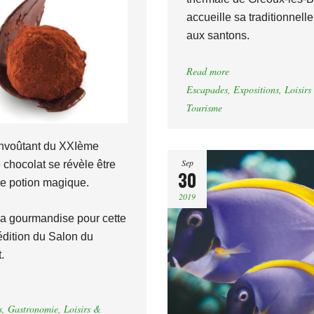
accueille sa traditionnelle
aux santons.
Read more
Escapades
,
Expositions
,
Loisirs
Tourisme
envoûtant du XXIème
Sep
e chocolat se révèle être
30
le potion magique.
2019
la gourmandise pour cette
dition du Salon du
.
s
,
Gastronomie
,
Loisirs &