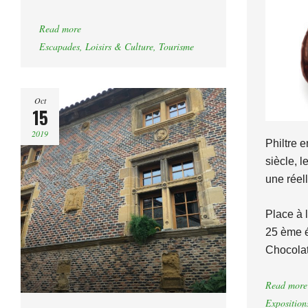
Read more
Escapades
,
Loisirs & Culture
,
Tourisme
Oct
15
2019
Philtre 
siècle, l
une réel
Place à 
25 ème é
Chocolat
Read more
Exposition