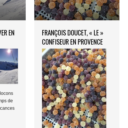
VER EN
FRANÇOIS DOUCET, « LE »
CONFISEUR EN PROVENCE
flocons
emps de
acances