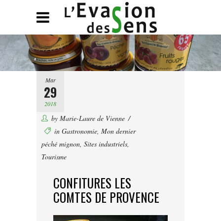
Mar
29
2018
by
Marie-Laure de Vienne
in
Gastronomie
,
Mon dernier
péché mignon
,
Sites industriels
,
Tourisme
CONFITURES LES
COMTES DE PROVENCE