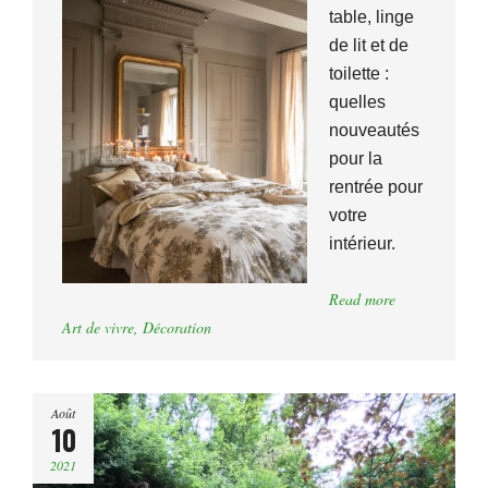
table, linge
de lit et de
toilette :
quelles
nouveautés
pour la
rentrée pour
votre
intérieur.
Read more
Art de vivre
,
Décoration
Août
10
2021