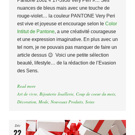
Pantone 2002 « 17-3938 Very Peri »… Ses
nuances de bleus mais avec une touche de
rouge-violet… la couleur PANTONE Very Peri
est vive et joyeuse et encourage selon le
Color
Intitut de Pantone
, a une créativité courageuse
et une expression imaginative. En plus avec un
tel nom, je ne pouvais pas manquer de faire un
article dessus 😉 Voici une petite sélection
beauté, lifestyle… de la rédaction de l’Evasion
des Sens.
Read more
Art de vivre
,
Bijouterie Joaillerie
,
Coup de coeur du mois
,
Décoration
,
Mode
,
Nouveaux Produits
,
Soins
Déc
22