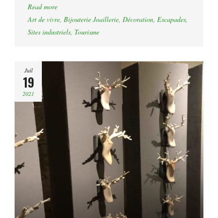
Read more
Art de vivre
,
Bijouterie Joaillerie
,
Décoration
,
Escapades
,
Sites industriels
,
Tourisme
Juil
19
2021