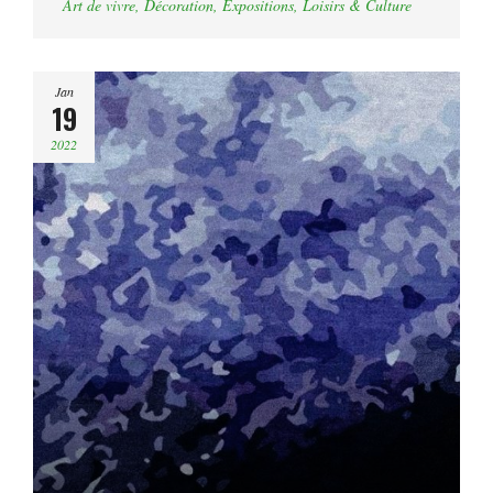
Art de vivre
,
Décoration
,
Expositions
,
Loisirs & Culture
Jan
19
2022