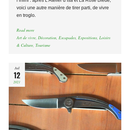
l’infini : après L’Atelier d’Isa et La Rose Bleue,
voici une autre manière de tirer parti, de vivre
en troglo.
Read more
Art de vivre
,
Décoration
,
Escapades
,
Expositions
,
Loisirs
& Culture
,
Tourisme
Juil
12
2021