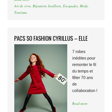
Art de vivre
,
Bijouterie Joaillerie
,
Escapades
,
Mode
,
Tourisme
PACS SO FASHION CYRILLUS – ELLE
7 robes
inédites pour
remonter le fil
du temps et
fêter 70 ans
de
collaboration !
Read more