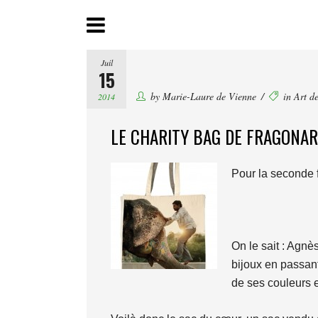
Juil
15
by
Marie-Laure de Vienne
in
Art de
2014
LE CHARITY BAG DE FRAGONA
Pour la seconde f
On le sait : Agn
bijoux en passant
de ses couleurs e