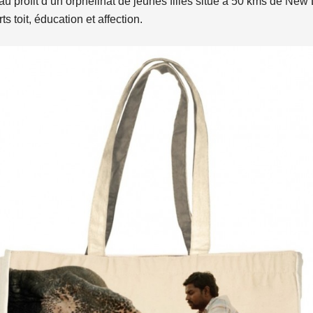
u profit d’un orphelinat de jeunes filles situé à 50 kms de New 
s toit, éducation et affection.