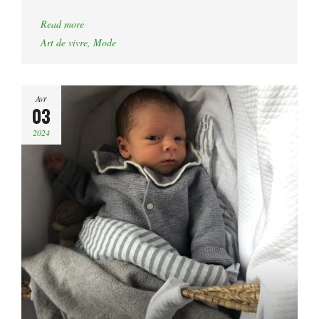
Read more
Art de vivre
,
Mode
Avr
03
2024