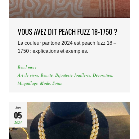
VOUS AVEZ DIT PEACH FUZZ 18-1750 ?
La couleur pantone 2024 est peach fuzz 18 –
1750 : explications et exemples.
Read more
Art de vivre
,
Beauté
,
Bijouterie Joaillerie
,
Décoration
,
Maquillage
,
Mode
,
Soins
Jan
05
2024