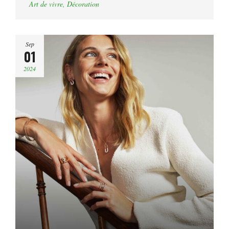
Art de vivre
,
Décoration
Sep
01
2024