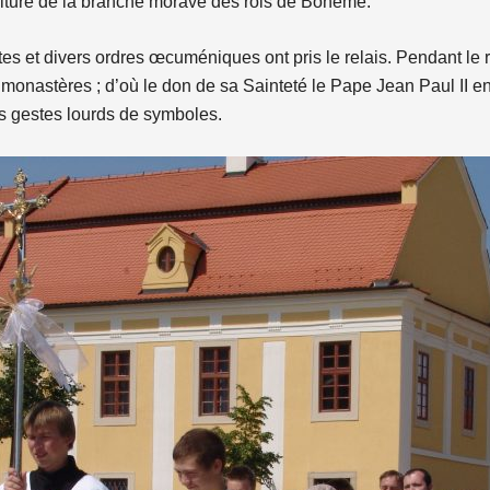
ulture de la branche morave des rois de Bohême.
tes et divers ordres œcuméniques ont pris le relais. Pendant le r
 monastères ; d’où le don de sa Sainteté le Pape Jean Paul II e
 gestes lourds de symboles.