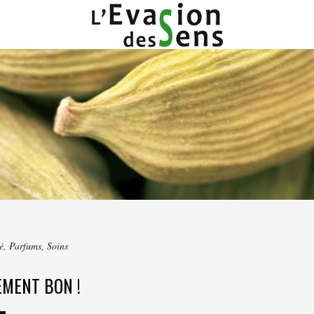
é
,
Parfums
,
Soins
EMENT BON !