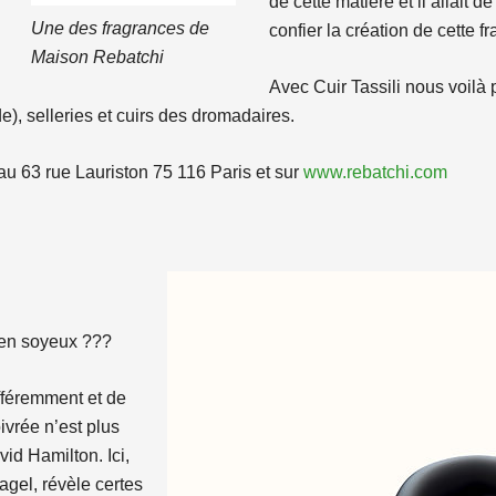
de cette matière et il allait
Une des fragrances de
confier la création de cette f
Maison Rebatchi
Avec Cuir Tassili nous voilà 
e), selleries et cuirs des dromadaires.
au 63 rue Lauriston 75 116 Paris et sur
www.rebatchi.com
ien soyeux ???
ifféremment et de
vrée n’est plus
vid Hamilton. Ici,
agel, révèle certes