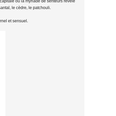
capitale où la myriade de senteurs révèle
ntal, le cèdre, le patchouli.
rnel et sensuel.