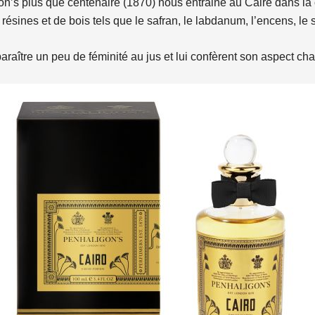
n’s plus que centenaire (1870) nous entraine au Caire dans la 
ésines et de bois tels que le safran, le labdanum, l’encens, le sa
paraître un peu de féminité au jus et lui confèrent son aspect cha