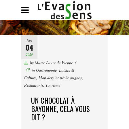
Nov
04
2020
by
Marie-Laure de Vienne
in
Gastronomie
,
Loisirs &
Culture
,
Mon dernier péché mignon
,
Restaurants
,
Tourisme
UN CHOCOLAT À
BAYONNE, CELA VOUS
DIT ?