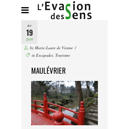
Avr
19
2016
by
Marie-Laure de Vienne
in
Escapades
,
Tourisme
MAULÉVRIER