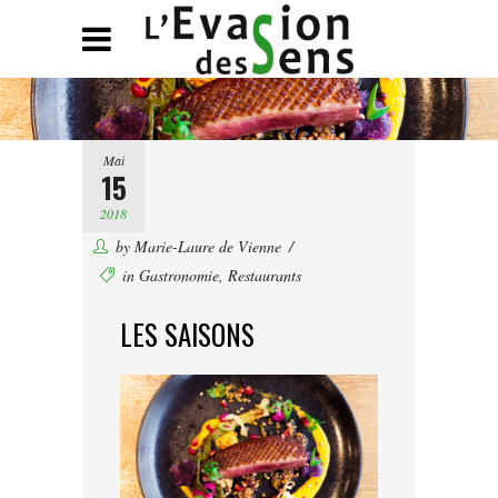
Mai
15
2018
by
Marie-Laure de Vienne
in
Gastronomie
,
Restaurants
LES SAISONS