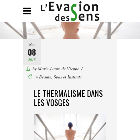
Nov
08
2018
by
Marie-Laure de Vienne
in
Beauté
,
Spas et Instituts
LE THERMALISME DANS
LES VOSGES