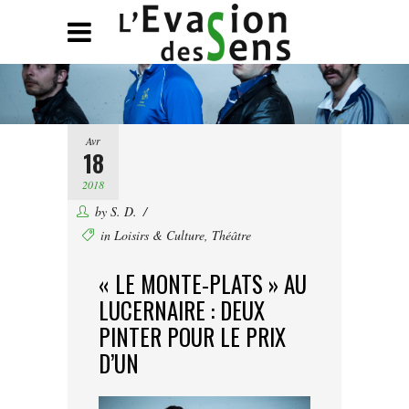
Avr
18
2018
by
S. D.
in
Loisirs & Culture
,
Théâtre
« LE MONTE-PLATS » AU
LUCERNAIRE : DEUX
PINTER POUR LE PRIX
D’UN