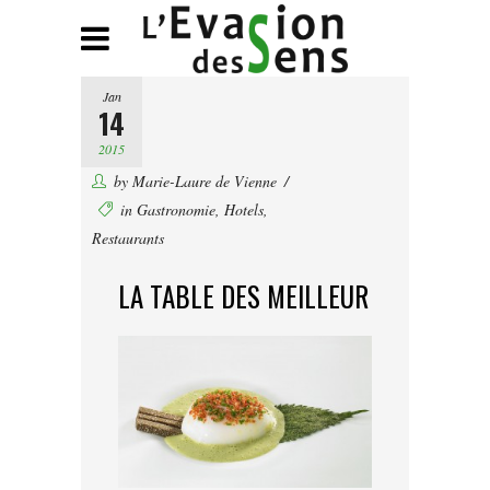
Jan
14
2015
by
Marie-Laure de Vienne
in
Gastronomie
,
Hotels
,
Restaurants
LA TABLE DES MEILLEUR