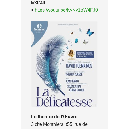
Extrait
>
https://youtu.be/KvNv1oW4FJ0
Le théâtre de l’Œuvre
3 cité Monthiers, (55, rue de