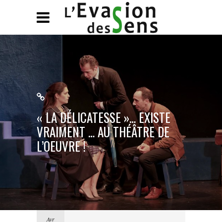
« LA DÉLICATESSE »… EXISTE
VRAIMENT … AU THÉÂTRE DE
L’OEUVRE !
Avr