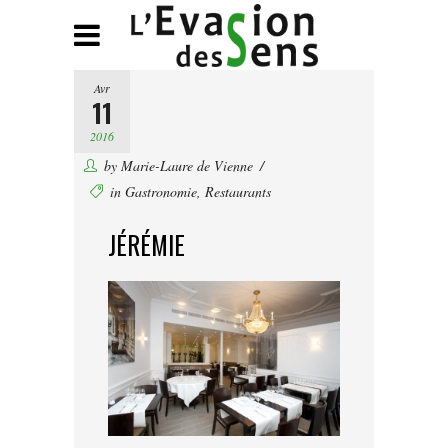
Avr
11
2016
by
Marie-Laure de Vienne
in
Gastronomie
,
Restaurants
JÉRÉMIE