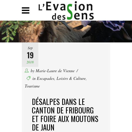
Sep
19
2018
by
Marie-Laure de Vienne
in
Escapades
,
Loisirs & Culture
,
Tourisme
DÉSALPES DANS LE
CANTON DE FRIBOURG
ET FOIRE AUX MOUTONS
DE JAUN