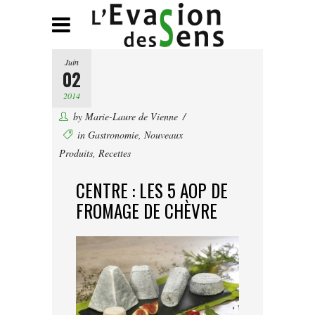
Juin
02
2014
by
Marie-Laure de Vienne
in
Gastronomie
,
Nouveaux
Produits
,
Recettes
CENTRE : LES 5 AOP DE
FROMAGE DE CHÈVRE