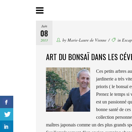
Juin
08
by
Marie-Laure de Vienne
in
Escap
2013
ART DU BONSAÏ DANS LES CÉ
Ces petits arbres a
jardinerie a très v
prioris ( le bonsaï
Prenez le temps si
est un passionné qu
bonne santé de ces 
collection personne
maîtres japonais comme un des plus grands spé