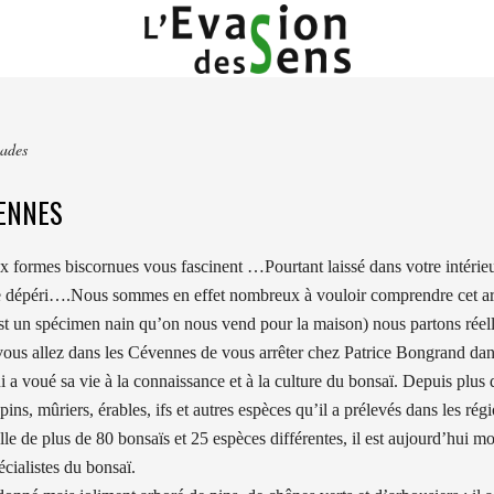
ades
VENNES
ux formes biscornues vous fascinent …Pourtant laissé dans votre intérie
ite dépéri….Nous sommes en effet nombreux à vouloir comprendre cet art
 est un spécimen nain qu’on nous vend pour la maison) nous partons rée
 vous allez dans les Cévennes de vous arrêter chez Patrice Bongrand da
i a voué sa vie à la connaissance et à la culture du bonsaï. Depuis plus 
pins, mûriers, érables, ifs et autres espèces qu’il a prélevés dans les 
lle de plus de 80 bonsaïs et 25 espèces différentes, il est aujourd’hui
cialistes du bonsaï.