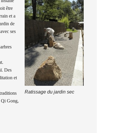
installé
it être
rain et a
ardin de
 avec ses
 arbres
t.
aï. Des
itation et
Ratissage du jardin sec
traditions
t Qi Gong,