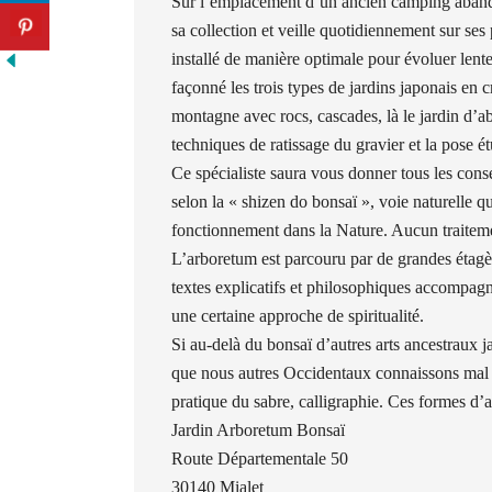
Sur l’emplacement d’un ancien camping abandonn
sa collection et veille quotidiennement sur se
installé de manière optimale pour évoluer lente
façonné les trois types de jardins japonais en 
montagne avec rocs, cascades, là le jardin d’ab
techniques de ratissage du gravier et la pose ét
Ce spécialiste saura vous donner tous les consei
selon la « shizen do bonsaï », voie naturelle 
fonctionnement dans la Nature. Aucun traitemen
L’arboretum est parcouru par de grandes étagèr
textes explicatifs et philosophiques accompagne
une certaine approche de spiritualité.
Si au-delà du bonsaï d’autres arts ancestraux j
que nous autres Occidentaux connaissons mal 
pratique du sabre, calligraphie. Ces formes d’a
Jardin Arboretum Bonsaï
Route Départementale 50
30140 Mialet