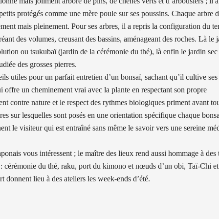
é mais joliment arboré de pins, de chênes verts et d’arbousiers ; il a 
s petits protégés comme une mère poule sur ses poussins. Chaque arbre do
ment mais pleinement. Pour ses arbres, il a repris la configuration du ter
créant des volumes, creusant des bassins, aménageant des roches. Là le j
lution ou tsukubaï (jardin de la cérémonie du thé), là enfin le jardin sec
udiée des grosses pierres.
ls utiles pour un parfait entretien d’un bonsaï, sachant qu’il cultive ses
qui offre un cheminement vrai avec la plante en respectant son propre
t contre nature et le respect des rythmes biologiques priment avant tou
es sur lesquelles sont posés en une orientation spécifique chaque bons
nt le visiteur qui est entraîné sans même le savoir vers une sereine méd
aponais vous intéressent ; le maître des lieux rend aussi hommage à des 
: cérémonie du thé, raku, port du kimono et nœuds d’un obi, Taï-Chi e
rt donnent lieu à des ateliers les week-ends d’été.