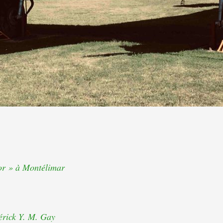
sor » à Montélimar
érick Y. M. Gay