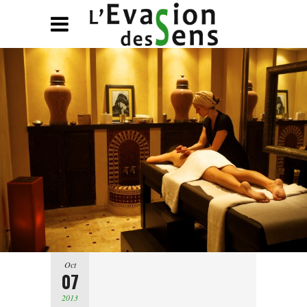
Oct
07
2013