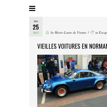
Mai
25
by
Marie-Laure de Vienne
in
Escap
2015
VIEILLES VOITURES EN NORMA