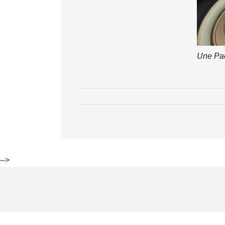
Une Pac
-->