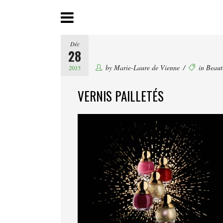
Déc
28
by
Marie-Laure de Vienne
in
Beaut
2015
VERNIS PAILLETÉS