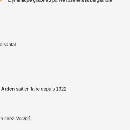
Dynamique grâce au poivre rose et à la bergamote
e santal
h Arden
sait en faire depuis 1922.
uin chez
Nocibé
.