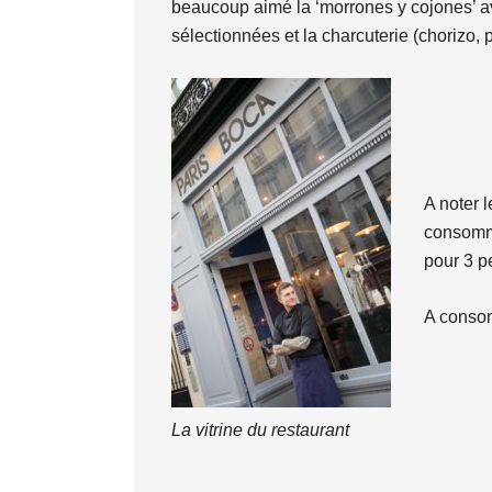
beaucoup aimé la ‘morrones y cojones’ av
sélectionnées et la charcuterie (chorizo,
A noter l
consommat
pour 3 p
A consom
La vitrine du restaurant