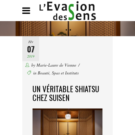
Fév
07
2019
by
Marie-Laure de Vienne
in
Beauté
,
Spas et Instituts
UN VÉRITABLE SHIATSU
CHEZ SUISEN