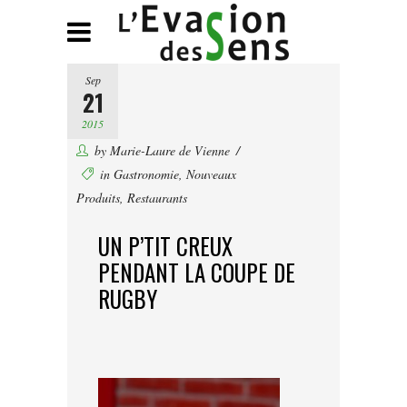
Sep
21
2015
by
Marie-Laure de Vienne
in
Gastronomie
,
Nouveaux
Produits
,
Restaurants
UN P’TIT CREUX
PENDANT LA COUPE DE
RUGBY