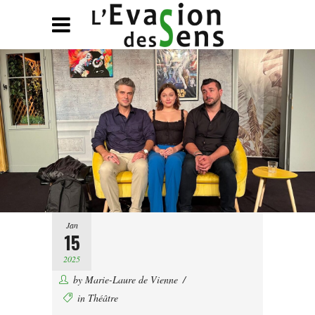
Jan
15
2025
by
Marie-Laure de Vienne
in
Théâtre