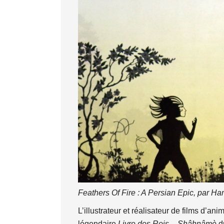
Feathers Of Fire : A Persian Epic, par Ha
L’illustrateur et réalisateur de films d’
légendaire
Livre des Rois – Shâhnâmè
du