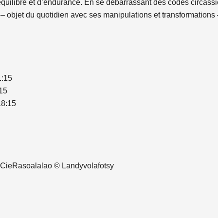
équilibre et d’endurance. En se débarrassant des codes circassi
 objet du quotidien avec ses manipulations et transformations –, 
1:15
:15
18:15
8, CieRasoalalao © Landyvolafotsy