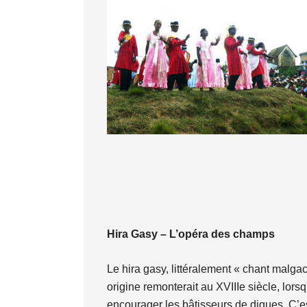
Hira Gasy – L’opéra des champs
Le hira gasy, littéralement « chant malg
origine remonterait au XVIIIe siècle, lors
encourager les bâtisseurs de digues. C’es