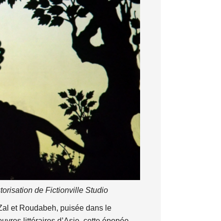
risation de Fictionville Studio
e Zal et Roudabeh, puisée dans le
res littéraires d’Asie, cette épopée