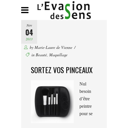
Nov
04
2013
by
Marie-Laure de Vienne
in
Beauté
,
Maquillage
SORTEZ VOS PINCEAUX
Nul
besoin
d’être
peintre
pour se