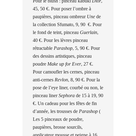
Pour le blush : pinceau kabuki
Dior
,
45, 50 €. Pour poser l’ombre à
paupières, pinceau ombreur
Une
de
la collection Sfumato, 9, 90
€. Pour
le fond de teint, pinceau
Guerlain
,
40 €. Pour les lèvres pinceau
rétractable
Parashop
, 5, 90 €. Pour
des dessins artistiques, pinceau
poudre
Make up for Ever
, 27 €.
Pour camoufler les cernes, pinceau
anti-cernes
Revlon
, 8, 90 €. Pour la
pose de l’eye liner, courbé ou non, le
pinceau liner
Sephora
de 15 à 19, 90
€. Un cadeau pour les fêtes de fin
d’année, les trousses de
Parashop
(
Les 5 pinceaux de poudre,
paupières, brosse sourcils,
applicateur mousse et peigne à 16,